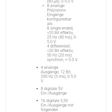
(80 μs), 0-5.0 V
8 analoge
Präzisions-
Eingänge
konfigurierbar
als:
8 single ended,
>20 Bit effektiv,
25 Hz (40 ms), 0-
5.0 V
4 differentiell,
>20 Bit effektiv,
50 Hz (20 ms)
synchron, +-5.0 V
4 analoge
Ausgänge, 12 Bit,
200 Hz (5 ms), 0-5.0
V
8 digitale 5V
Ein-/Ausgänge
16 digitale 3,3V
Ein-/Ausgänge mit
folgenden