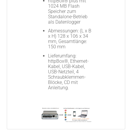
httpBox® plus mit
1024 MB Flash
Speicher zum
Standalone-Betrieb
als Datenlogger
Abmessungen: (L x B
x H) 128 x 106 x 34
mm, Gesamtlänge:
150 mm
Lieferumfang:
httpBox®, Ethernet-
Kabel, USB-Kabel,
USB-Netzteil, 4
Schraubklemmen-
Blöcke, CD mit
Anleitung.