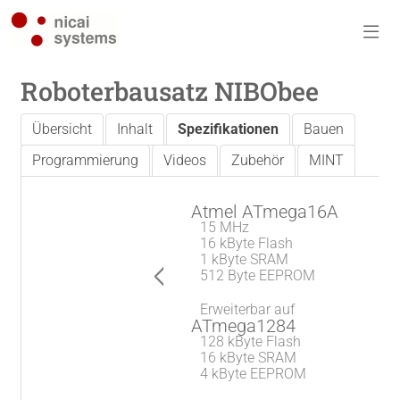
Roboterbausatz NIBObee
Übersicht
Inhalt
Spezifikationen
Bauen
Programmierung
Videos
Zubehör
MINT
Atmel ATmega16A
15 MHz
16 kByte Flash
1 kByte SRAM
512 Byte EEPROM
Erweiterbar auf
ATmega1284
128 kByte Flash
16 kByte SRAM
4 kByte EEPROM