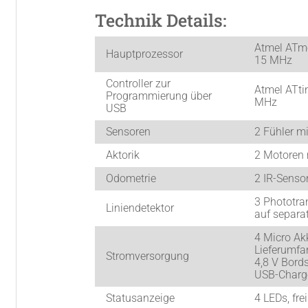
Technik Details:
Atmel ATme
Hauptprozessor
15 MHz
Controller zur
Atmel ATti
Programmierung über
MHz
USB
Sensoren
2 Fühler mi
Aktorik
2 Motoren 
Odometrie
2 IR-Senso
3 Phototra
Liniendetektor
auf separat
4 Micro Ak
Lieferumfa
Stromversorgung
4,8 V Bords
USB-Charg
Statusanzeige
4 LEDs, fr